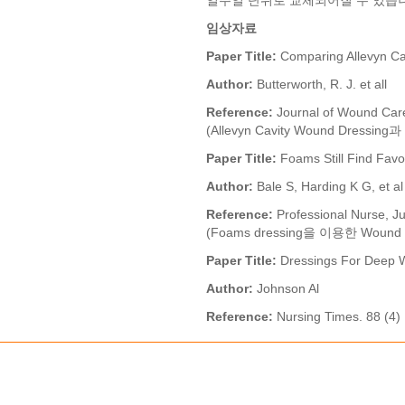
일주일 단위로 교체되어질 수 있습
임상자료
Paper Title:
Comparing Allevyn Ca
Author:
Butterworth, R. J. et all
Reference:
Journal of Wound Care 
(Allevyn Cavity Wound Dressing
Paper Title:
Foams Still Find Fa
Author:
Bale S, Harding K G, et al
Reference:
Professional Nurse, J
(Foams dressing을 이용한 Wound 
Paper Title:
Dressings For Deep
Author:
Johnson Al
Reference:
Nursing Times. 88 (