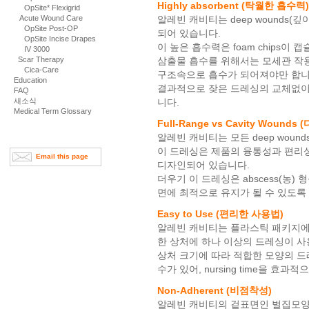
Highly absorbent (탁월한 흡수력)
OpSite* Flexigrid
Acute Wound Care
알레빈 캐비티는 deep wounds(
OpSite Post-OP
되어 있습니다.
OpSite Incise Drapes
이 높은 흡수력은 foam chips이
IV 3000
Scar Therapy
삼출물 흡수를 위해서는 모세관 작용
Cica-Care
구조속으로 흡수가 되어져야만 합니
Education
결과적으로 잦은 드레싱의 교체없이 ca
FAQ
새소식
니다.
Medical Term Glossary
Full-Range vs Cavity Wound
알레빈 캐비티는 모든 deep woun
이 드레싱은 제품의 융통성과 편리
Email this page
디자인되어 있습니다.
더우기 이 드레싱은 abscess(농)
면에 최적으로 유지가 될 수 있도록
Easy to Use (편리한 사용법)
알레빈 캐비티는 플라스틱 패키지에
한 상처에 하나 이상의 드레싱이 사
상처 크기에 따라 적합한 모양의 드레
수가 있어, nursing time을 효
Non-Adherent (비점착성)
알레빈 캐비티의 겉표면인 벌집모양